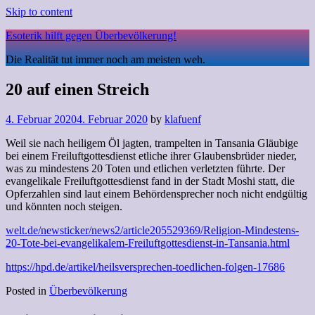
Skip to content
Esoterik hilft gegen Überbevölkerung!
Die Realität tut immer noch am meisten weh.
20 auf einen Streich
4. Februar 2020
4. Februar 2020
by
klafuenf
Weil sie nach heiligem Öl jagten, trampelten in Tansania Gläubige
bei einem Freiluftgottesdienst etliche ihrer Glaubensbrüder nieder,
was zu mindestens 20 Toten und etlichen verletzten führte. Der
evangelikale Freiluftgottesdienst fand in der Stadt Moshi statt, die
Opferzahlen sind laut einem Behördensprecher noch nicht endgültig
und könnten noch steigen.
welt.de/newsticker/news2/article205529369/Religion-Mindestens-
20-Tote-bei-evangelikalem-Freiluftgottesdienst-in-Tansania.html
https://hpd.de/artikel/heilsversprechen-toedlichen-folgen-17686
Posted in
Überbevölkerung