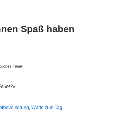
nnen Spaß haben
gliches Feuer
 Feuer?«
elbevölkerung
,
Worte zum Tag