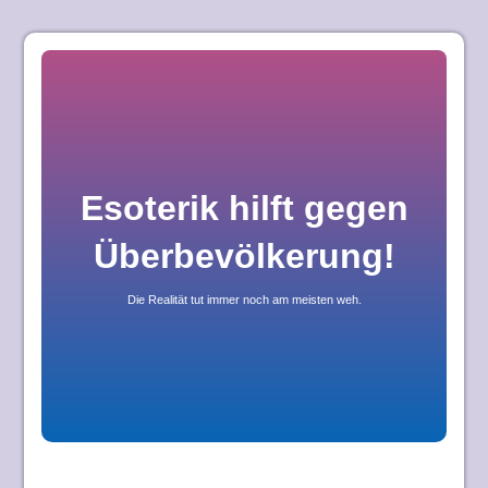
Skip
to
content
Esoterik hilft gegen
Überbevölkerung!
Die Realität tut immer noch am meisten weh.