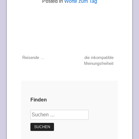
Posted in
Worte zum Tag
Beitragsnavigation
Reisende …
die inkompatible
Meinungsfreiheit
Finden
Suchen
nach: