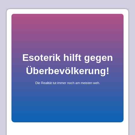
Skip
to
content
Esoterik hilft gegen
Überbevölkerung!
Die Realität tut immer noch am meisten weh.