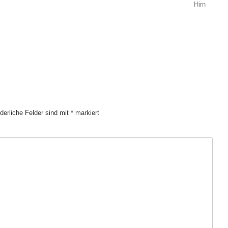
ion
Hirn
rderliche Felder sind mit
*
markiert