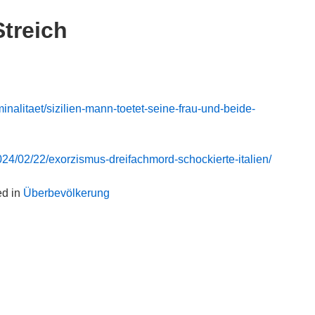
Streich
iminalitaet/sizilien-mann-toetet-seine-frau-und-beide-
24/02/22/exorzismus-dreifachmord-schockierte-italien/
ed in
Überbevölkerung