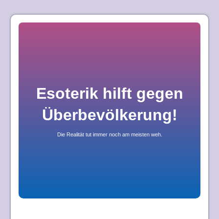
Skip
to
content
Esoterik hilft gegen
Überbevölkerung!
Die Realität tut immer noch am meisten weh.