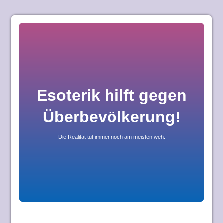
Skip
to
content
Esoterik hilft gegen
Überbevölkerung!
Die Realität tut immer noch am meisten weh.