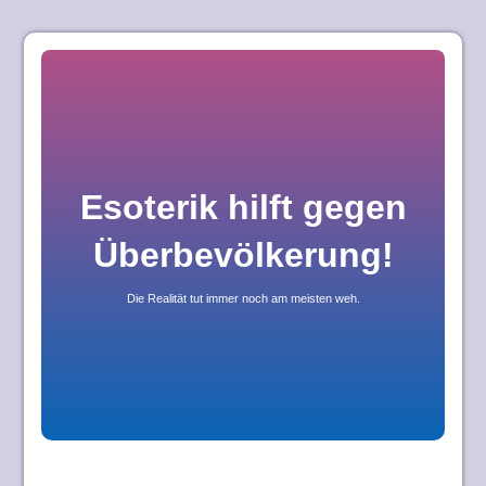
Skip
to
content
Esoterik hilft gegen
Überbevölkerung!
Die Realität tut immer noch am meisten weh.