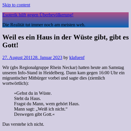
Skip to content
Esoterik hilft gegen Überbevölkerung!
Die Realität tut immer noch am meisten weh.
Weil es ein Haus in der Wüste gibt, gibt es
Gott!
27. August 2011
28. Januar 2023
by
klafuenf
Wir (gbs Regionalgruppe Rhein Neckar) hatten heute am Samstag
unseren Info-Stand in Heidelberg. Dann kam gegen 16:00 Uhr ein
migrantischer Mitbürger vorbei und sagte dies (ziemlich
wortwörtlich):
»Gehst du in Wüste.
Steht da Haus.
Fragst du Mann, wem gehört Haus.
Mann sagt: „Weiß ich nicht.“
Deswegen gibt Gott.«
Das verstehe ich nicht.