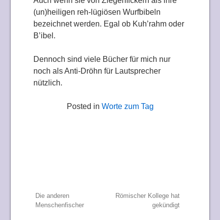
Auch wenn sie von Ziegenfickern als ihre
(un)heiligen reh-lügiösen Wurfbibeln
bezeichnet werden. Egal ob Kuh’rahm oder
B’ibel.
Dennoch sind viele Bücher für mich nur
noch als Anti-Dröhn für Lautsprecher
nützlich.
Posted in
Worte zum Tag
Beitragsnavigation
Die anderen
Römischer Kollege hat
Menschenfischer
gekündigt