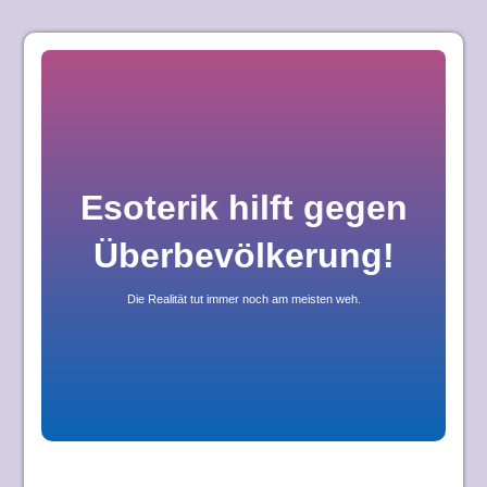
Skip
to
content
Esoterik hilft gegen
Überbevölkerung!
Die Realität tut immer noch am meisten weh.