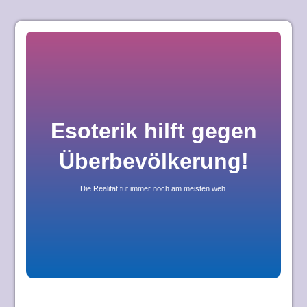
Skip
to
content
Esoterik hilft gegen
Überbevölkerung!
Die Realität tut immer noch am meisten weh.