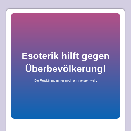
Skip
to
content
Esoterik hilft gegen
Überbevölkerung!
Die Realität tut immer noch am meisten weh.