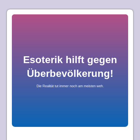
Skip
to
content
Esoterik hilft gegen
Überbevölkerung!
Die Realität tut immer noch am meisten weh.