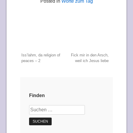
Posted in
Worte zum Tag
Beitragsnavigation
Iss’lahm, da religion of
Fick mir in den Arsch,
peaces – 2
weil ich Jesus liebe
Finden
Suchen
nach: