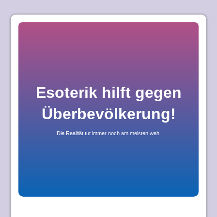
Skip
to
content
Esoterik hilft gegen
Überbevölkerung!
Die Realität tut immer noch am meisten weh.