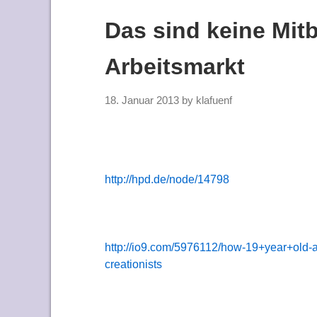
Das sind keine Mit
Arbeitsmarkt
18. Januar 2013
by
klafuenf
http://hpd.de/node/14798
http://io9.com/5976112/how-19+year+old-act
creationists