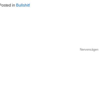
Posted in
Bullshit!
ion
Nervensägen