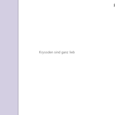
Beitragsnavigat
Kryssden sind ganz lieb