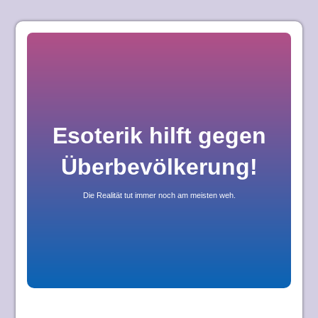
Skip
to
content
Esoterik hilft gegen
Überbevölkerung!
Die Realität tut immer noch am meisten weh.