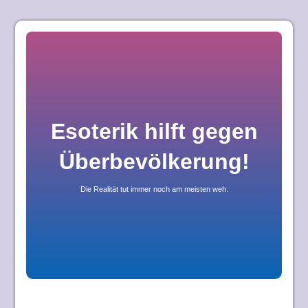
Skip
to
content
Esoterik hilft gegen
Überbevölkerung!
Die Realität tut immer noch am meisten weh.